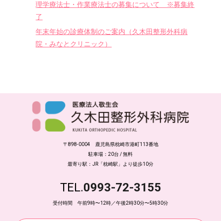
理学療法士・作業療法士の募集について ※募集終
ン
了
年末年始の診療体制のご案内（久木田整形外科病
院・みなとクリニック）
〒898-0004 鹿児島県枕崎市港町113番地
駐車場：20台 / 無料
最寄り駅：JR「枕崎駅」より徒歩10分
TEL.
0993-72-3155
受付時間 午前9時〜12時／午後2時30分〜5時30分