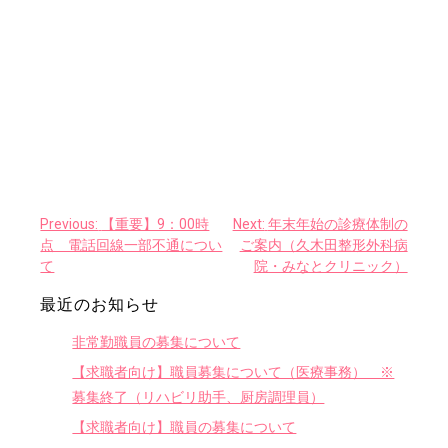
Previous:
【重要】9：00時
Next:
年末年始の診療体制の
投
点 電話回線一部不通につい
ご案内（久木田整形外科病
稿
て
院・みなとクリニック）
ナ
最近のお知らせ
ビ
非常勤職員の募集について
ゲ
【求職者向け】職員募集について（医療事務） ※
ー
募集終了（リハビリ助手、厨房調理員）
シ
【求職者向け】職員の募集について
ョ