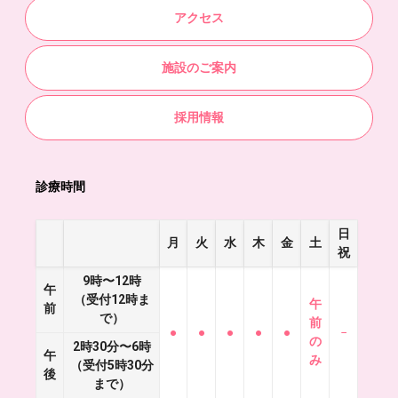
アクセス
施設のご案内
採用情報
診療時間
日
月
火
水
木
金
土
祝
9時〜12時
午
（受付12時ま
午
前
で）
前
●
●
●
●
●
−
の
2時30分〜6時
午
み
（受付5時30分
後
まで）