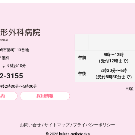
枕崎市港町113番地
9時〜12時
午前
/ 無料
（受付12時まで）
」より徒歩10分
2時30分〜6時
午後
2-3155
（受付5時30分まで）
後2時30分〜5時30分
日曜
案内
採用情報
お問い合せ
サイトマップ
プライバシーポリシー
/
/
© 2025 kukita-seikeigeka