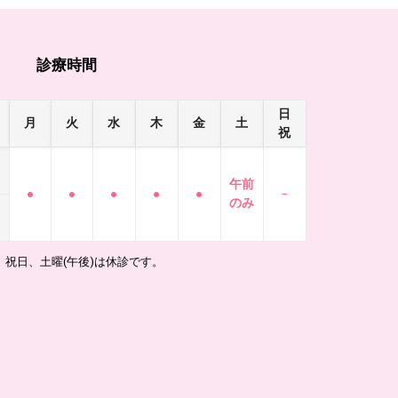
診療時間
日
月
火
水
木
金
土
祝
午前
●
●
●
●
●
−
のみ
、祝日、土曜(午後)は休診です。